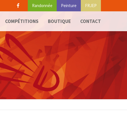
Randonnée
Peinture
FRJEP
fcanvas-
Malheureusement l'élément "offcanvas-
COMPÉTITIONS
BOUTIQUE
CONTACT
col4" n'existe pas.