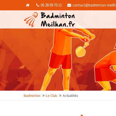
06 28 09 70 15
contact@badminton-meilha
Malheureusement l'élément "offcanvas-
Malheur
col1" n'existe pas.
col2" n'
Badminton
Le Club
Actualités