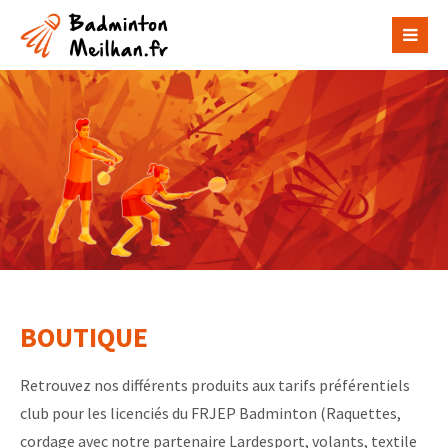
Malheureusement l'élément "offcanvas-col1" n'existe
pas.
Malheureusement l'élément "offcanvas-col2" n'existe
pas.
Malheureusement l'élément "offcanvas-col3" n'existe
pas.
Malheureusement l'élément "offcanvas-col4" n'existe
BOUTIQUE
pas.
Retrouvez nos différents produits aux tarifs préférentiels
club pour les licenciés du FRJEP Badminton (Raquettes,
cordage avec notre partenaire Lardesport, volants, textile